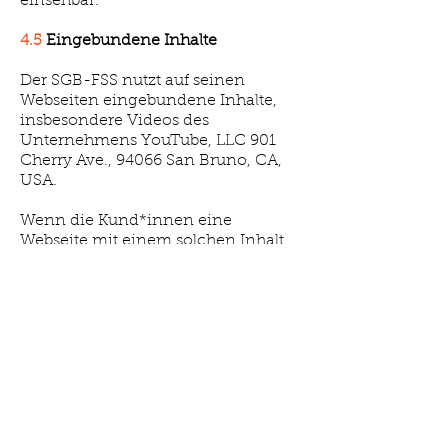
einsehbar.
4.5
Eingebundene Inhalte
Der SGB-FSS nutzt auf seinen
Webseiten eingebundene Inhalte,
insbesondere Videos des
Unternehmens YouTube, LLC 901
Cherry Ave., 94066 San Bruno, CA,
USA.
Wenn die Kund*innen eine
Webseite mit einem solchen Inhalt
aufrufen, wird eine Verbindung zu
den YouTube-Servern hergestellt
und dabei der Inhalt durch
Mitteilung an den Browser auf der
Internetseite dargestellt. Hierdurch
wird an den YouTube-Server
übermittelt, welche unserer
Internetseiten von den Klient*innen
besucht wurde.