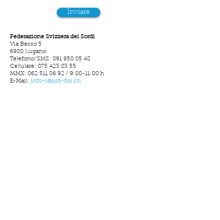
Inviare
Federazione Svizzera dei Sordi
Via Besso 5
6900 Lugano
Telefono/SMS:
091 950 05 48
Cellulare: 075 423 03 55
MMX: 062 511 86 92 / 9:00-11:00 h
E-Mail:
info-i@sgb-fss.ch